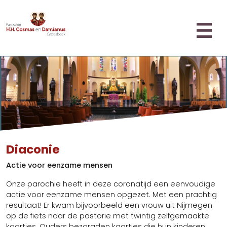
Misintenties
Home
Parochie
Missie en Visie
Familiepastoraat
Pastoraal Team
Ouderen
Bestuur
Sacramenten
Koren
Doop
Locaties
Diaconie
Nieuwsbrieven
Eerste H. Communie
(Liturgische) agenda
Gemeentenieuws
Actie voor eenzame mensen
Het H. Vormsel
Huisbezoek
Fotoboek
Boete en verzoening
Onze parochie heeft in deze coronatijd een eenvoudige
Diaconie
Nieuws
Huwelijk
actie voor eenzame mensen opgezet. Met een prachtig
Oecumene
Inspiratie
resultaat! Er kwam bijvoorbeeld een vrouw uit Nijmegen
Ziekenzalving
Inschrijven in de Parochie
op de fiets naar de pastorie met twintig zelfgemaakte
Uitvaart
Contact
Adreswijziging doorgeven
kaartjes. Ouders bezorgden kaartjes die hun kinderen