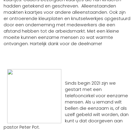
Misintenties
Kerkbijdrage/Doneren
hadden getekend en geschreven. Alleenstaanden
maakten kaartjes voor andere alleenstaanden. Ook zijn
ANBI
er ontroerende kleurplaten en knutselwerkjes opgestuurd
Tarieven
door een onderneming met medewerkers die een
Preventiebeleid
afstand hebben tot de arbeidsmarkt. Met een kleine
Kerkhofreglement
moeite kunnen eenzame mensen zo wat warmte
Oproep voor vrijwilligers / vacatures
ontvangen. Hartelijk dank voor de deelname!
Geschiedenis en foto's
Sinds begin 2021 zijn we
gestart met een
telefooncirkel voor eenzame
mensen. Als u iemand wilt
bellen die eenzaam is, of als
uzelf gebeld wilt worden, dan
kunt u dat doorgeven aan
pastor Peter Pot.