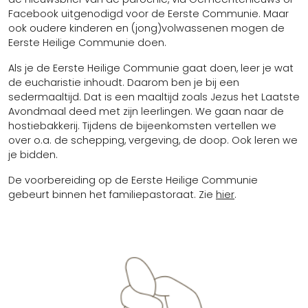
Misintenties
Kerkbijdrage/Doneren
Facebook uitgenodigd voor de Eerste Communie. Maar
ook oudere kinderen en (jong)volwassenen mogen de
ANBI
Eerste Heilige Communie doen.
Tarieven
Preventiebeleid
Als je de Eerste Heilige Communie gaat doen, leer je wat
Kerkhofreglement
de eucharistie inhoudt. Daarom ben je bij een
sedermaaltijd. Dat is een maaltijd zoals Jezus het Laatste
Oproep voor vrijwilligers / vacatures
Avondmaal deed met zijn leerlingen. We gaan naar de
Geschiedenis en foto's
hostiebakkerij. Tijdens de bijeenkomsten vertellen we
over o.a. de schepping, vergeving, de doop. Ook leren we
je bidden.
De voorbereiding op de Eerste Heilige Communie
gebeurt binnen het familiepastoraat. Zie
hier
.