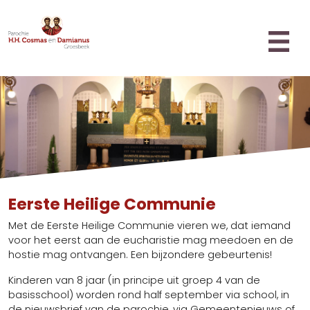
Misintenties
Home
Parochie
Missie en Visie
Familiepastoraat
Pastoraal Team
Ouderen
Bestuur
Sacramenten
Koren
Doop
Locaties
Eerste Heilige Communie
Nieuwsbrieven
Eerste H. Communie
(Liturgische) agenda
Gemeentenieuws
Met de Eerste Heilige Communie vieren we, dat iemand
Het H. Vormsel
Huisbezoek
Fotoboek
voor het eerst aan de eucharistie mag meedoen en de
Boete en verzoening
Diaconie
hostie mag ontvangen. Een bijzondere gebeurtenis!
Nieuws
Huwelijk
Oecumene
Inspiratie
Kinderen van 8 jaar (in principe uit groep 4 van de
Ziekenzalving
Inschrijven in de Parochie
basisschool) worden rond half september via school, in
Uitvaart
Contact
Adreswijziging doorgeven
de nieuwsbrief van de parochie, via Gemeentenieuws of